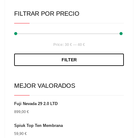
FILTRAR POR PRECIO
Min
Max
Price:
30 €
—
40 €
price
price
FILTER
MEJOR VALORADOS
Fuji Nevada 29 2.0 LTD
899,00
€
Spiuk Top Ten Membrana
59,90
€