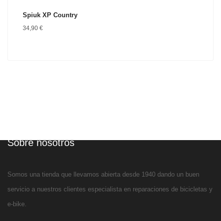
Spiuk XP Country
34,90
€
Sobre nosotros
Somos una tienda que llevamos abierta desde 1940 dando un buen
servicio a nuestros clientes especialista en reparaciones de bicicletas y
e-bike.